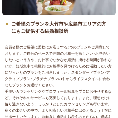
ご希望のプランを大竹市や広島市エリアの方
にもご提供する結婚相談所
会員者様のご要望に柔軟にお応えする3つのプランをご用意して
おります。ご自分のペースで理想のお相手を探したい･お見合い
したいという方や、お仕事でなかなか婚活に掛ける時間が作れな
い方、短期集中で積極的にお相手を見つけるために活動したい方
にぴったりのプランをご用意しました。スタンダードプラン･ア
クティブプラン･プラチナプランの中からライフスタイルに合わ
せたプランをお選びください。
手厚いカウンセリングやプロフィール写真をプロにお任せするな
ど、それぞれのサービスも充実しております。また、理想だけに
偏り過ぎないよう、しっかりとしたカウンセリングも行います。
多くの出会いの中で、より相応しいお相手に出会えるよう丁寧に
サポートいたします。前向きに婚活をお考えの方からのご連絡を