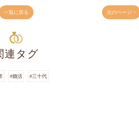
一覧に戻る
次のページ >
関連タグ
市
#婚活
#三十代